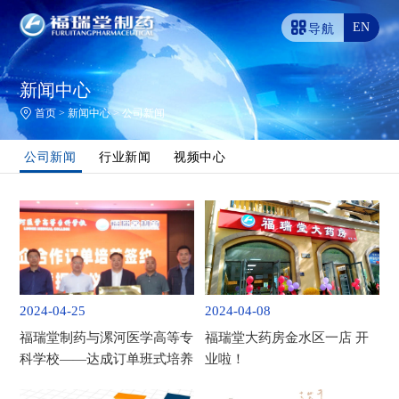
EN
导航
新闻中心
首页
>
新闻中心
>
公司新闻
公司新闻
行业新闻
视频中心
2024-04-25
2024-04-08
福瑞堂制药与漯河医学高等专
福瑞堂大药房金水区一店 开
科学校——达成订单班式培养
业啦！
合作新模式，共创医药人才培