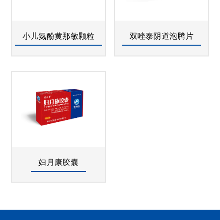
小儿氨酚黄那敏颗粒
双唑泰阴道泡腾片
妇月康胶囊