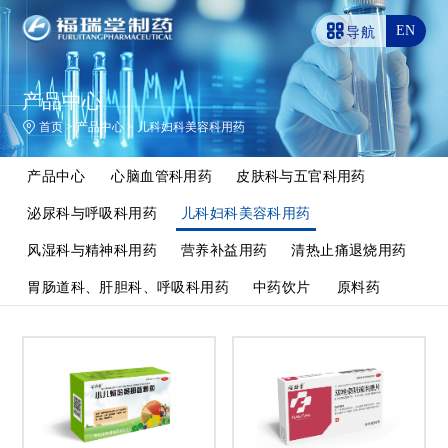
EN
导航
产品中心
首页
>
产品中心
>
儿科妇科美容科用药
产品中心
心脑血管科用药
皮肤科与五官科用药
泌尿科与呼吸科用药
儿科妇科美容科用药
风湿科与精神科用药
营养补益用药
清热止痛退烧用药
胃肠道科、肝胆科、呼吸科用药
中药饮片
原料药